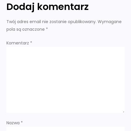
Dodaj komentarz
i
g
Twój adres email nie zostanie opublikowany.
Wymagane
pola są oznaczone
*
a
Komentarz
*
c
j
a
w
p
i
Nazwa
*