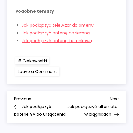
Podobne tematy
Jak podłączyć telewizor do anteny
Jak podłączyć antenę naziemną
Jak podłączyć antenę kierunkową
Ciekawostki
on
Leave a Comment
Jak
podłączyć
antenę
DTV
N
Previous
Next
Previous
Next
Post
Post
Jak podłączyć
Jak podłączyć alternator
a
baterie 9V do urządzenia
w ciągnikach
w