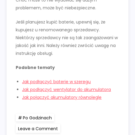
Choć może to nie wydawać się dużym
problemem, może być niebezpieczne.
Jeśli planujesz kupić baterie, upewnij się, że
kupujesz u renomowanego sprzedawcy.
Niektórzy sprzedawcy nie są tak zaangażowani w
jakość jak inni. Należy również zwrócić uwagę na
instrukcję obsługi.
Podobne tematy
Jak podłączyć baterie w szeregu
Jak podłączyć wentylator do akumulatora
Jak połączyć akumulatory równolegle
Po Godzinach
on
Leave a Comment
Jak