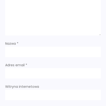
a
w
p
i
s
Nazwa
*
u
Adres email
*
Witryna internetowa