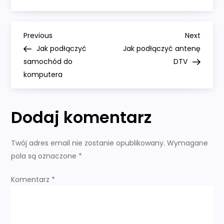
podłączyć
baterie
9V
do
N
urządzenia
Previous
Next
Previous
Next
Post
Post
Jak podłączyć
Jak podłączyć antenę
a
samochód do
DTV
komputera
w
i
Dodaj komentarz
g
Twój adres email nie zostanie opublikowany.
Wymagane
a
pola są oznaczone
*
c
Komentarz
*
j