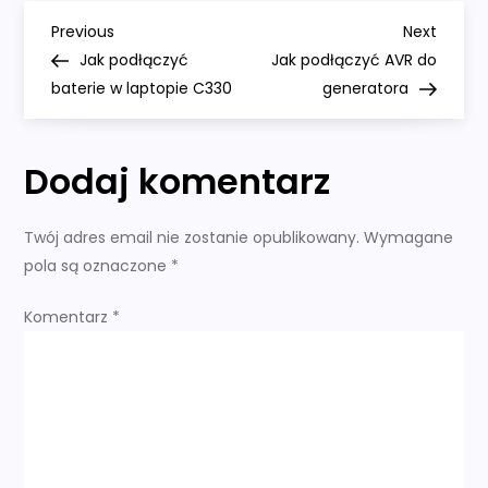
N
Previous
Next
Previous
Next
Post
Post
Jak podłączyć
Jak podłączyć AVR do
a
baterie w laptopie C330
generatora
w
Dodaj komentarz
i
g
Twój adres email nie zostanie opublikowany.
Wymagane
pola są oznaczone
*
a
Komentarz
*
c
j
a