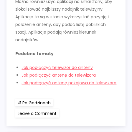
Można również użyć aplikacji na smartfony, aby
zlokalizować najbliższy nadajnik telewizyjny.
Aplikacje te są w stanie wykorzystać pozycję i
położenie anteny, aby podać listę pobliskich
stacji. Aplikacje podają również kierunek
nadajników.
Podobne tematy
Jak podłączyć telewizor do anteny
Jak podłączyć antenę do telewizora
Jak podłączyć antenę pokojową do telewizora
Po Godzinach
on
Leave a Comment
Jak
podłączyć
antenę
naziemną