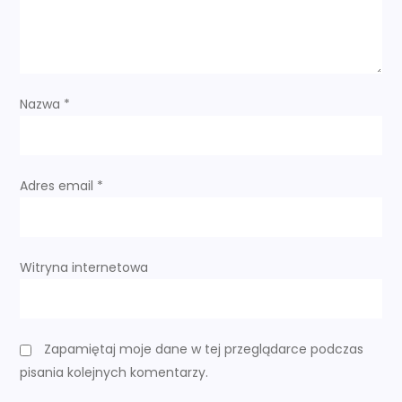
w
p
i
Nazwa
*
s
u
Adres email
*
Witryna internetowa
Zapamiętaj moje dane w tej przeglądarce podczas
pisania kolejnych komentarzy.