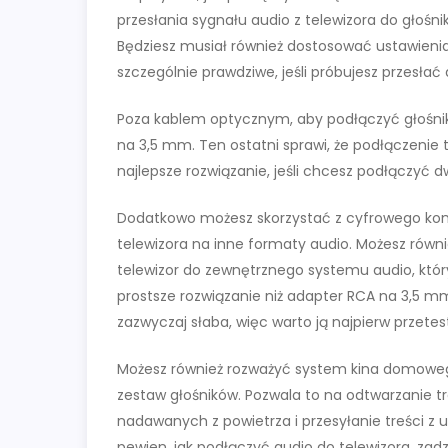
przesłania sygnału audio z telewizora do głośni
Będziesz musiał również dostosować ustawienia 
szczególnie prawdziwe, jeśli próbujesz przesła
Poza kablem optycznym, aby podłączyć głośniki
na 3,5 mm. Ten ostatni sprawi, że podłączenie t
najlepsze rozwiązanie, jeśli chcesz podłączyć 
Dodatkowo możesz skorzystać z cyfrowego kon
telewizora na inne formaty audio. Możesz równ
telewizor do zewnętrznego systemu audio, który
prostsze rozwiązanie niż adapter RCA na 3,5 mm, 
zazwyczaj słaba, więc warto ją najpierw przete
Możesz również rozważyć system kina domowego w
zestaw głośników. Pozwala to na odtwarzanie t
nadawanych z powietrza i przesyłanie treści z u
pewien, jak podłączyć audio do telewizora, za