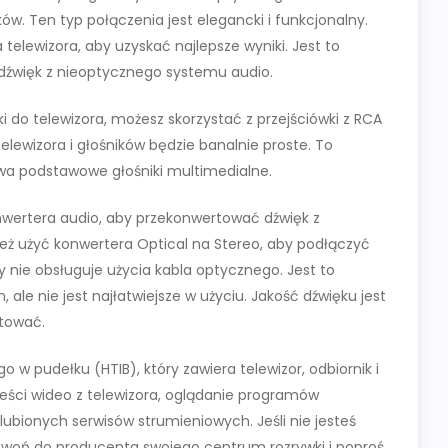
ków. Ten typ połączenia jest elegancki i funkcjonalny.
telewizora, aby uzyskać najlepsze wyniki. Jest to
ć dźwięk z nieoptycznego systemu audio.
 do telewizora, możesz skorzystać z przejściówki z RCA
elewizora i głośników będzie banalnie proste. To
dwa podstawowe głośniki multimedialne.
wertera audio, aby przekonwertować dźwięk z
ież użyć konwertera Optical na Stereo, aby podłączyć
 nie obsługuje użycia kabla optycznego. Jest to
ale nie jest najłatwiejsze w użyciu. Jakość dźwięku jest
stować.
 pudełku (HTIB), który zawiera telewizor, odbiornik i
reści wideo z telewizora, oglądanie programów
lubionych serwisów strumieniowych. Jeśli nie jesteś
dzwoń do producenta swojego centrum rozrywki i poproś