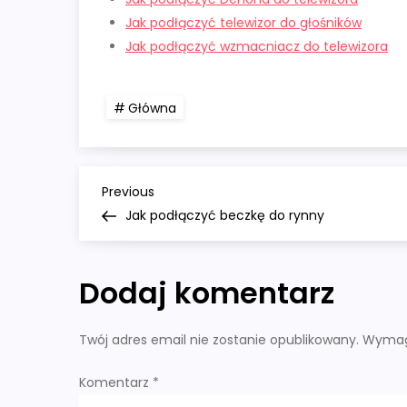
Jak podłączyć telewizor do głośników
Jak podłączyć wzmacniacz do telewizora
Główna
N
Previous
Previous
Post
Jak podłączyć beczkę do rynny
a
w
Dodaj komentarz
i
Twój adres email nie zostanie opublikowany.
Wymag
g
Komentarz
*