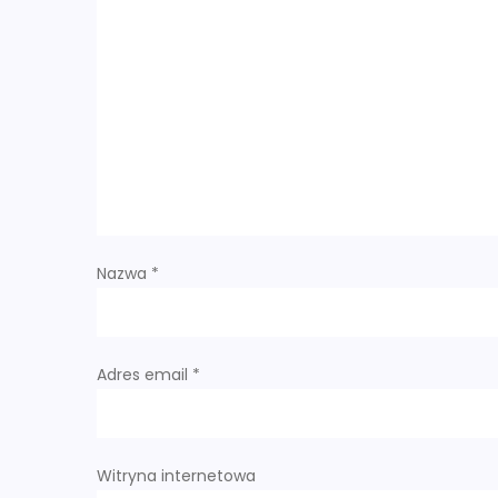
a
c
j
a
w
p
Nazwa
*
i
s
Adres email
*
u
Witryna internetowa