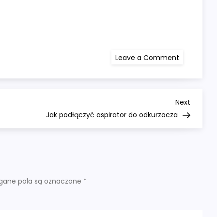
on
Leave a Comment
Jak
podłączyć
dźwięk
do
telewizora
Next
Next
Post
Jak podłączyć aspirator do odkurzacza
ane pola są oznaczone
*