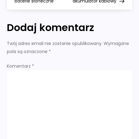
a
baterie słoneczne
akumulator kablowy
w
Dodaj komentarz
i
g
Twój adres email nie zostanie opublikowany.
Wymagane
pola są oznaczone
*
a
Komentarz
*
c
j
a
w
p