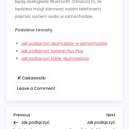
będą obsługiwać Bluetooth. Oznacza to, że
będziesz mógł sterować swoim telefonem
poprzez system audio w samochodzie.
Podobne tematy
Jak podłączyć akumulator w samochodzie
Jak podłączyć baterię Plus Plus
Jak podłączyć kable akumulatora
Ciekawostki
on
Leave a Comment
Jak
podłączyć
samochód
do
kabla
N
zasilającego
Previous
Next
Previous
Next
Post
Post
Jak podłączyć
Jak podłączyć