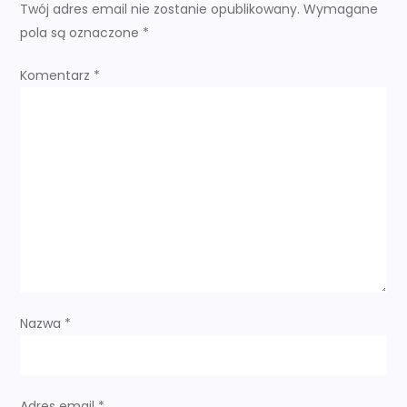
a
Twój adres email nie zostanie opublikowany.
Wymagane
pola są oznaczone
*
c
Komentarz
*
j
a
w
p
i
s
Nazwa
*
u
Adres email
*