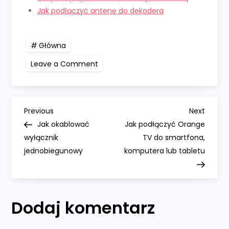
Jak podłączyć antenę do dekodera
Główna
on
Leave a Comment
Jak
podłączyć
telewizor
do
anteny
N
Previous
Next
Previous
Next
Post
Post
Jak okablować
Jak podłączyć Orange
a
wyłącznik
TV do smartfona,
jednobiegunowy
komputera lub tabletu
w
i
Dodaj komentarz
g