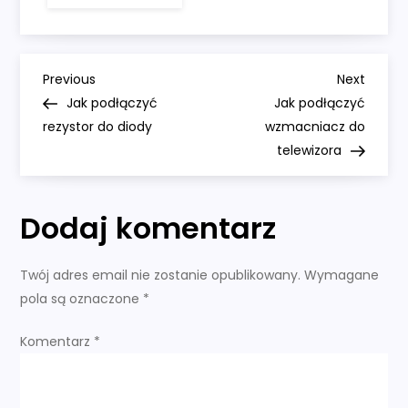
Jak
okablować
przekaźnik
świec
żarowych
N
Previous
Next
Previous
Next
Post
Post
Jak podłączyć
Jak podłączyć
a
rezystor do diody
wzmacniacz do
telewizora
w
i
Dodaj komentarz
g
Twój adres email nie zostanie opublikowany.
Wymagane
a
pola są oznaczone
*
c
Komentarz
*
j