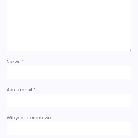
a
w
p
i
s
Nazwa
*
u
Adres email
*
Witryna internetowa