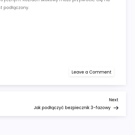
est podłączony.
on
Leave a Comment
Jak
podłączyć
akumulato
samochod
Next
Next
Post
Jak podłączyć bezpiecznik 3-fazowy