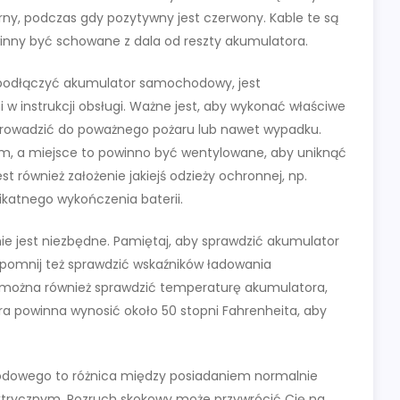
ny, podczas gdy pozytywny jest czerwony. Kable te są
nny być schowane z dala od reszty akumulatora.
 podłączyć akumulator samochodowy, jest
w instrukcji obsługi. Ważne jest, aby wykonać właściwe
rowadzić do poważnego pożaru lub nawet wypadku.
em, a miejsce to powinno być wentylowane, aby uniknąć
również założenie jakiejś odzieży ochronnej, np.
ikatnego wykończenia baterii.
nie jest niezbędne. Pamiętaj, aby sprawdzić akumulator
zapomnij też sprawdzić wskaźników ładowania
 można również sprawdzić temperaturę akumulatora,
a powinna wynosić około 50 stopni Fahrenheita, aby
dowego to różnica między posiadaniem normalnie
ktrycznym. Rozruch skokowy może przywrócić Cię na