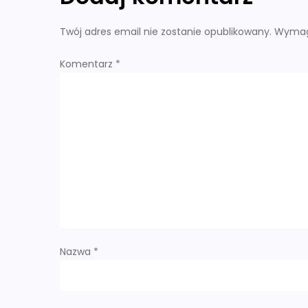
i
Twój adres email nie zostanie opublikowany.
Wymag
g
Komentarz
*
a
c
j
a
w
p
Nazwa
*
i