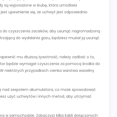
dy są wyposażone w śrubę, która umożliwia
jest upewnienie się, że uchwyt jest odpowiednio
ia do czyszczenia zacisków, aby usunąć nagromadzoną
trzającą do wydalania gazu, będziesz musiał ją usunąć
 zapewnić mu dłuższą żywotność, należy zadbać o to,
ator będzie wymagał czyszczenia za pomocą środka do
. W niektórych przypadkach cienka warstwa wazeliny
z się nad zespołem akumulatora, co może spowodować
esz użyć uchwytów i innych metod, aby utrzymać
ra w samochodzie. Zobaczysz kilka kabli dołączonych