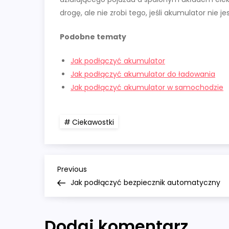
drogę, ale nie zrobi tego, jeśli akumulator nie j
Podobne tematy
Jak podłączyć akumulator
Jak podłączyć akumulator do ładowania
Jak podłączyć akumulator w samochodzie
Ciekawostki
N
Previous
Previous
Post
Jak podłączyć bezpiecznik automatyczny
a
w
Dodaj komentarz