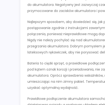
do akumulatora. Negatywny jest zazwyczaj czar
przymocowane do zacisków akumulatora i powi
Najlepszym sposobem, aby dowiedzieć się, jak
postępowanie zgodnie z instrukcjami zawartymi 
połączenia, ponieważ nieprawidłowe mogą dop
Nigdy nie należy pochylać się nad akumulator
przegrzania akumulatora. Dobrym pomysłem jest 
lateksowych rękawiczek, aby nie porysować del
Bateria to ciężki sprzęt, a prawidłowe podłącze
pod kątem oznak korozji i przeładowania, nie 
akumulatora. Oprócz sprawdzenia wskaźników,
umieszczając na nim zimny pakiet. Temperatur
uzyskać optymalną wydajność.
Prawidłowe podłączenie akumulatora samocho
działającego pojazdu a spalonym układem ele