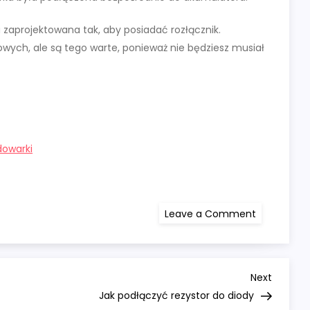
 zaprojektowana tak, aby posiadać rozłącznik.
owych, ale są tego warte, ponieważ nie będziesz musiał
dowarki
on
Leave a Comment
Jak
podłączyć
ładowarkę
motocyklo
Next
Next
Post
Jak podłączyć rezystor do diody