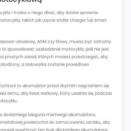
kla i trzeba o niego dbać, aby działał sprawnie.
otocykla, takich jak użycie trickle charger lub smart
kwasowo-ołowiowy, AGM czy litowy, musisz być ostrożny
to spowodować uszkodzenie motocykla, jeśli nie jest
ilka prostych zasad, których możesz przestrzegać, aby
uszkodzony, a ładowarka zostanie prawidłowo
 Uchroni to akumulator przed zbytnim nagrzaniem się
eż temu, aby kwas siarkowy, który uwalnia się podczas
otocyklu.
 do dodatniego bieguna martwego akumulatora.
niemetalowej powierzchni do zamocowania zacisku, aby
 musiał powtórzyć ten krok dla każdego akumulatora,