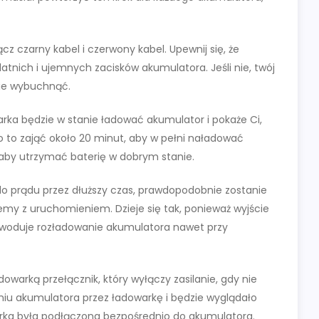
z czarny kabel i czerwony kabel. Upewnij się, że
tnich i ujemnych zacisków akumulatora. Jeśli nie, twój
nie wybuchnąć.
rka będzie w stanie ładować akumulator i pokaże Ci,
o to zająć około 20 minut, aby w pełni naładować
s, aby utrzymać baterię w dobrym stanie.
o prądu przez dłuższy czas, prawdopodobnie zostanie
emy z uruchomieniem. Dzieje się tak, ponieważ wyjście
owoduje rozładowanie akumulatora nawet przy
owarką przełącznik, który wyłączy zasilanie, gdy nie
niu akumulatora przez ładowarkę i będzie wyglądało
arka była podłączona bezpośrednio do akumulatora.