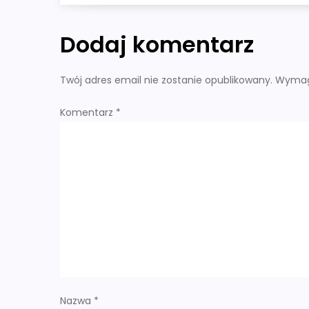
a
w
Dodaj komentarz
i
Twój adres email nie zostanie opublikowany.
Wymag
g
Komentarz
*
a
c
j
a
w
p
Nazwa
*