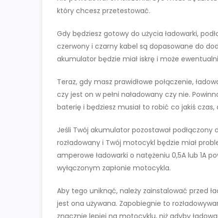
który chcesz przetestować.
Gdy będziesz gotowy do użycia ładowarki, podłąc
czerwony i czarny kabel są dopasowane do doda
akumulator będzie miał iskrę i może ewentual
Teraz, gdy masz prawidłowe połączenie, ładowa
czy jest on w pełni naładowany czy nie. Powinn
baterię i będziesz musiał to robić co jakiś cza
Jeśli Twój akumulator pozostawał podłączony d
rozładowany i Twój motocykl będzie miał probl
amperowe ładowarki o natężeniu 0,5A lub 1A p
wyłączonym zapłonie motocykla.
Aby tego uniknąć, należy zainstalować przed ład
jest ona używana. Zapobiegnie to rozładowywa
znacznie lepiej na motocyklu, niż gdyby ładow