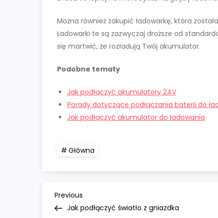
Można również zakupić ładowarkę, która została
Ładowarki te są zazwyczaj droższe od standard
się martwić, że rozładują Twój akumulator.
Podobne tematy
Jak podłączyć akumulatory 24V
Porady dotyczące podłączania baterii do ła
Jak podłączyć akumulator do ładowania
Główna
N
Previous
Previous
Post
Jak podłączyć światło z gniazdka