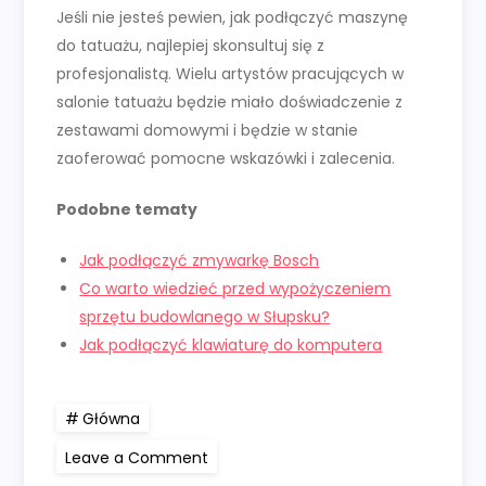
Jeśli nie jesteś pewien, jak podłączyć maszynę
do tatuażu, najlepiej skonsultuj się z
profesjonalistą. Wielu artystów pracujących w
salonie tatuażu będzie miało doświadczenie z
zestawami domowymi i będzie w stanie
zaoferować pomocne wskazówki i zalecenia.
Podobne tematy
Jak podłączyć zmywarkę Bosch
Co warto wiedzieć przed wypożyczeniem
sprzętu budowlanego w Słupsku?
Jak podłączyć klawiaturę do komputera
Główna
on
Leave a Comment
Jak