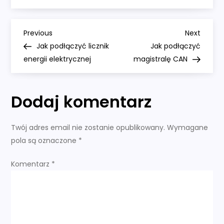
podłączyć
maszynkę
do
tatuażu
N
Previous
Next
Previous
Next
Post
Post
Jak podłączyć licznik
Jak podłączyć
a
energii elektrycznej
magistralę CAN
w
Dodaj komentarz
i
g
Twój adres email nie zostanie opublikowany.
Wymagane
pola są oznaczone
*
a
Komentarz
*
c
j