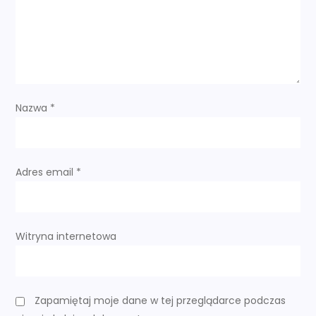
a
w
p
i
Nazwa
*
s
u
Adres email
*
Witryna internetowa
Zapamiętaj moje dane w tej przeglądarce podczas