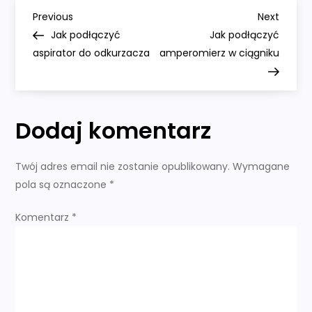
telewizora
N
Previous
Next
Previous
Next
Post
Post
Jak podłączyć
Jak podłączyć
a
aspirator do odkurzacza
amperomierz w ciągniku
w
i
Dodaj komentarz
g
Twój adres email nie zostanie opublikowany.
Wymagane
a
pola są oznaczone
*
c
Komentarz
*
j
a