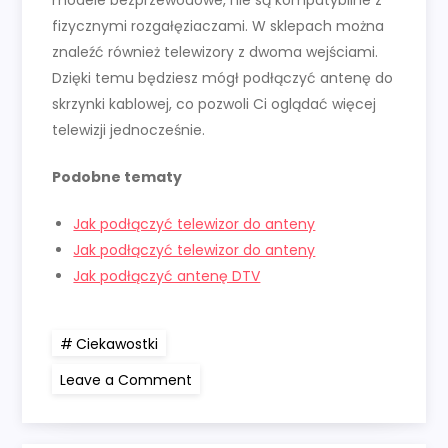
modele bezprzewodowe, nie są kompatybilne z
fizycznymi rozgałęziaczami. W sklepach można
znaleźć również telewizory z dwoma wejściami.
Dzięki temu będziesz mógł podłączyć antenę do
skrzynki kablowej, co pozwoli Ci oglądać więcej
telewizji jednocześnie.
Podobne tematy
Jak podłączyć telewizor do anteny
Jak podłączyć telewizor do anteny
Jak podłączyć antenę DTV
Ciekawostki
on
Leave a Comment
Jak
podłączyć
antenę
do