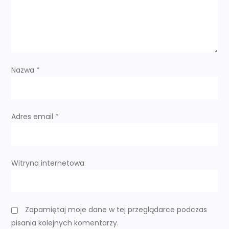
w
p
i
s
Nazwa
*
u
Adres email
*
Witryna internetowa
Zapamiętaj moje dane w tej przeglądarce podczas
pisania kolejnych komentarzy.