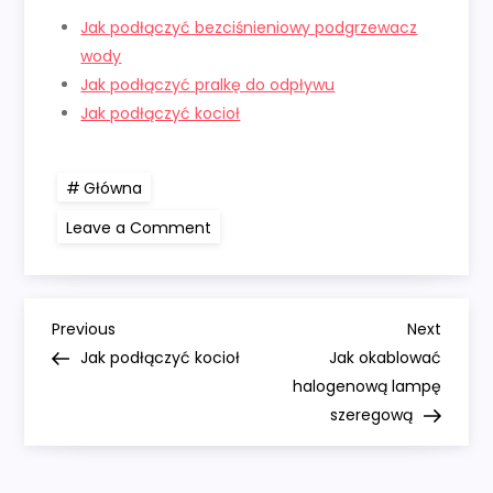
Jak podłączyć bezciśnieniowy podgrzewacz
wody
Jak podłączyć pralkę do odpływu
Jak podłączyć kocioł
Główna
on
Leave a Comment
Jak
podłączyć
zbiornik
wyrównawczy
do
N
cewki
Previous
Next
Previous
Next
Post
Post
Jak podłączyć kocioł
Jak okablować
a
halogenową lampę
szeregową
w