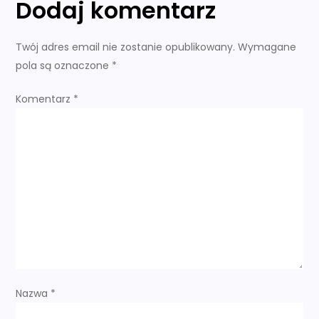
i
Dodaj komentarz
g
Twój adres email nie zostanie opublikowany.
Wymagane
a
pola są oznaczone
*
c
Komentarz
*
j
a
w
p
i
s
Nazwa
*