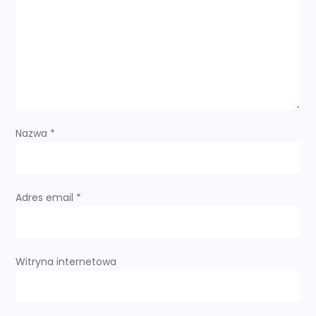
a
w
p
i
s
Nazwa
*
u
Adres email
*
Witryna internetowa