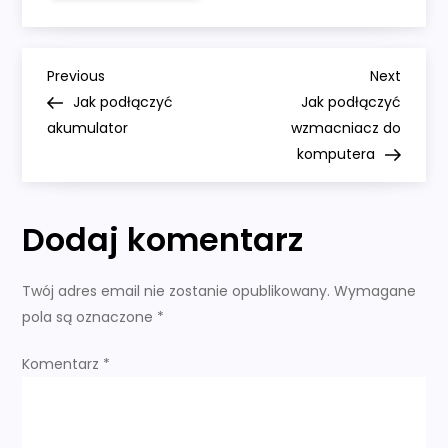
połączyć
akumulatory
równolegle
N
Previous
Next
Previous
Next
Post
Post
Jak podłączyć
Jak podłączyć
a
akumulator
wzmacniacz do
komputera
w
i
Dodaj komentarz
g
Twój adres email nie zostanie opublikowany.
Wymagane
a
pola są oznaczone
*
c
Komentarz
*
j