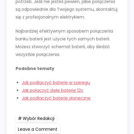
potrzeb. Jeśli nie jesteś pewien, jakie połączenia
są odpowiednie dla Twojego systemu, skontaktuj
się z profesjonalnym elektrykiem.
Najbardziej efektywnym sposobem połączenia
banku baterii jest użycie tych samych baterii.
Możesz stworzyć schemat baterii, aby śledzić
wszystkie połączenia.
Podobne tematy
Jak podłączyć baterie w szeregu
Jak połączyć dwie baterie 12v
Jak podłączyć baterie słoneczne
Wybór Redakcji
on
Leave a Comment
Jak