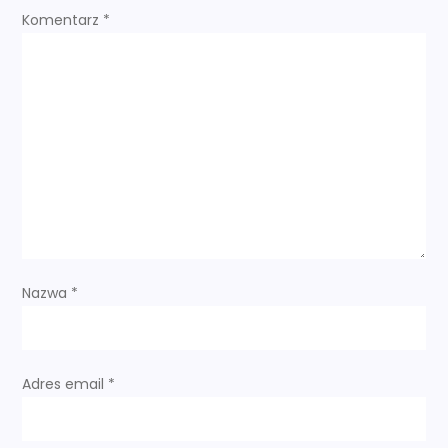
c
Komentarz
*
j
a
w
p
i
s
Nazwa
*
u
Adres email
*