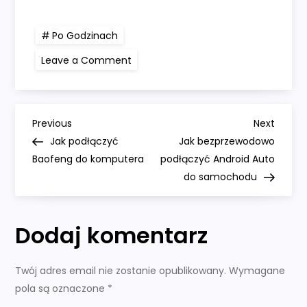
Po Godzinach
on
Leave a Comment
Jak
podłączyć
amperomierz
do
obwodu
N
Previous
Next
Previous
Next
Post
Post
Jak podłączyć
Jak bezprzewodowo
a
Baofeng do komputera
podłączyć Android Auto
do samochodu
w
i
Dodaj komentarz
g
Twój adres email nie zostanie opublikowany.
Wymagane
a
pola są oznaczone
*