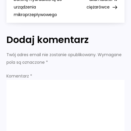
a
urządzenia
ciężarówce
w
mikroprzepływowego
i
Dodaj komentarz
g
a
Twój adres email nie zostanie opublikowany.
Wymagane
pola są oznaczone
*
c
Komentarz
*
j
a
w
p