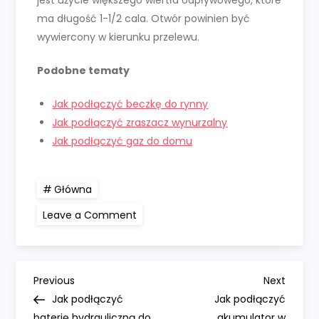
jest użycie większego wiertła odpływowego, które
ma długość 1-1/2 cala. Otwór powinien być
wywiercony w kierunku przelewu.
Podobne tematy
Jak podłączyć beczkę do rynny
Jak podłączyć zraszacz wynurzalny
Jak podłączyć gaz do domu
Główna
on
Leave a Comment
Jak
podłączyć
beczkę
deszczową
N
Previous
Next
Previous
Next
Post
Post
Jak podłączyć
Jak podłączyć
baterię hydrauliczną do
akumulator w