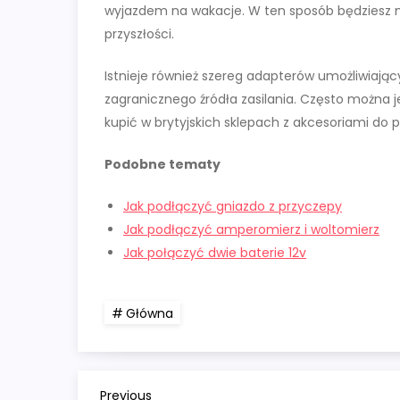
wyjazdem na wakacje. W ten sposób będziesz m
przyszłości.
Istnieje również szereg adapterów umożliwiaj
zagranicznego źródła zasilania. Często można 
kupić w brytyjskich sklepach z akcesoriami do
Podobne tematy
Jak podłączyć gniazdo z przyczepy
Jak podłączyć amperomierz i woltomierz
Jak połączyć dwie baterie 12v
Główna
Previous
Previous