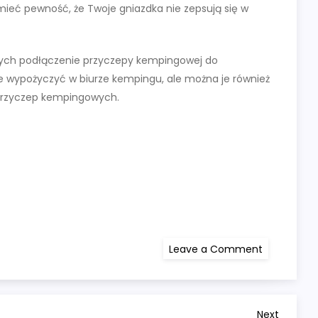
ieć pewność, że Twoje gniazdka nie zepsują się w
ących podłączenie przyczepy kempingowej do
je wypożyczyć w biurze kempingu, ale można je również
 przyczep kempingowych.
on
Leave a Comment
Jak
podłączyć
gniazdo
w
przyczepie
kempingow
Next
Next