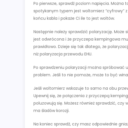
Po pierwsze, sprawdź poziom napięcia. Można t
spotykanym typem jest woltomierz “cyfrowy” z
końcu kabla i pokaże Ci ile to jest woltów.
Następnie należy sprawdzić polaryzację. Może s
jest odwrócona i że przyczepa kempingowa mus
prawidłowo. Dzieje się tak dlatego, że polaryza
niż polaryzacja przewodu EHU.
Po sprawdzeniu polaryzacji można spróbować uż
problem. Jeśli to nie pomoże, może to być win
Jeśli woltomierz wskazuje to samo na obu prz
Upewnij się, że połączenia z przyczepą kempin
poluzowują się. Możesz również sprawdzić, czy
ma śladów korozji.
Na koniec sprawdź, czy masz odpowiednie gnia