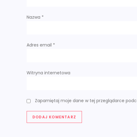
p
Nazwa
*
i
s
Adres email
*
u
Witryna internetowa
Zapamiętaj moje dane w tej przeglądarce podcz