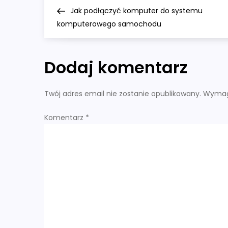
N
Post
Jak podłączyć komputer do systemu
a
komputerowego samochodu
w
Dodaj komentarz
i
g
Twój adres email nie zostanie opublikowany.
Wymag
a
Komentarz
*
c
j
a
w