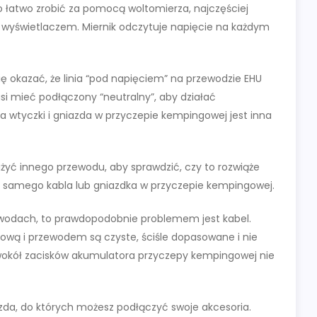
o łatwo zrobić za pomocą woltomierza, najczęściej
 wyświetlaczem. Miernik odczytuje napięcie na każdym
ię okazać, że linia “pod napięciem” na przewodzie EHU
i mieć podłączony “neutralny”, aby działać
cja wtyczki i gniazda w przyczepie kempingowej jest inna
yć innego przewodu, aby sprawdzić, czy to rozwiąże
a samego kabla lub gniazdka w przyczepie kempingowej.
ewodach, to prawdopodobnie problemem jest kabel.
gową i przewodem są czyste, ściśle dopasowane i nie
 wokół zacisków akumulatora przyczepy kempingowej nie
zda, do których możesz podłączyć swoje akcesoria.