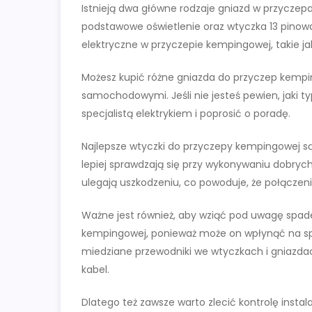
Istnieją dwa główne rodzaje gniazd w przyczep
podstawowe oświetlenie oraz wtyczka 13 pinowa
elektryczne w przyczepie kempingowej, takie jak
Możesz kupić różne gniazda do przyczep kempin
samochodowymi. Jeśli nie jesteś pewien, jaki t
specjalistą elektrykiem i poprosić o poradę.
Najlepsze wtyczki do przyczepy kempingowej są
lepiej sprawdzają się przy wykonywaniu dobryc
ulegają uszkodzeniu, co powoduje, że połączenia
Ważne jest również, aby wziąć pod uwagę spad
kempingowej, ponieważ może on wpłynąć na sposó
miedziane przewodniki we wtyczkach i gniazda
kabel.
Dlatego też zawsze warto zlecić kontrolę instal