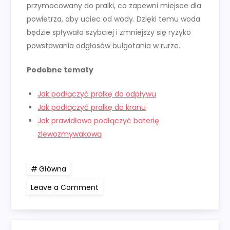
przymocowany do pralki, co zapewni miejsce dla
powietrza, aby uciec od wody. Dzięki temu woda
będzie spływała szybciej i zmniejszy się ryzyko
powstawania odgłosów bulgotania w rurze.
Podobne tematy
Jak podłączyć pralkę do odpływu
Jak podłączyć pralkę do kranu
Jak prawidłowo podłączyć baterię
zlewozmywakową
Główna
on
Leave a Comment
Jak
podłączyć
wąż
spustowy
pralki