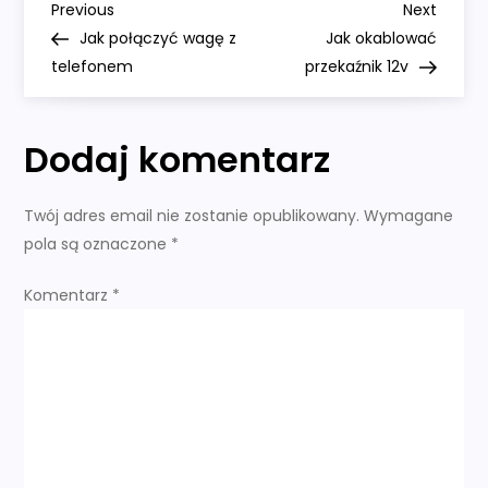
N
Previous
Next
Previous
Next
Post
Post
Jak połączyć wagę z
Jak okablować
a
telefonem
przekaźnik 12v
w
Dodaj komentarz
i
g
Twój adres email nie zostanie opublikowany.
Wymagane
pola są oznaczone
*
a
Komentarz
*
c
j
a
w