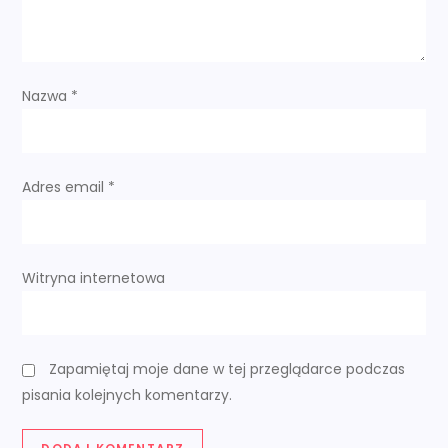
p
i
Nazwa
*
s
u
Adres email
*
Witryna internetowa
Zapamiętaj moje dane w tej przeglądarce podczas
pisania kolejnych komentarzy.