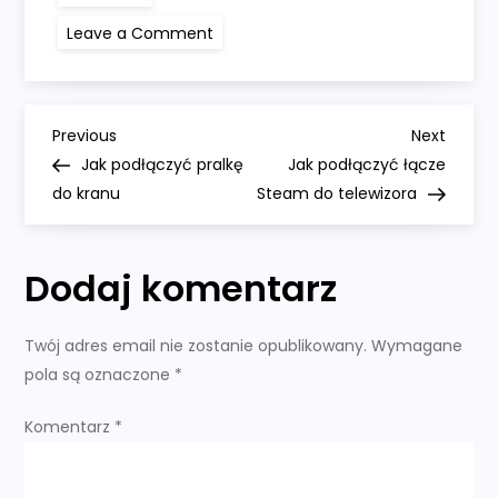
on
Leave a Comment
Jak
podłączyć
mikrofon
do
komputera
N
z
Previous
Next
Previous
Next
systemem
Post
Post
Jak podłączyć pralkę
Jak podłączyć łącze
Windows
a
10
do kranu
Steam do telewizora
w
Dodaj komentarz
i
g
Twój adres email nie zostanie opublikowany.
Wymagane
pola są oznaczone
*
a
Komentarz
*
c