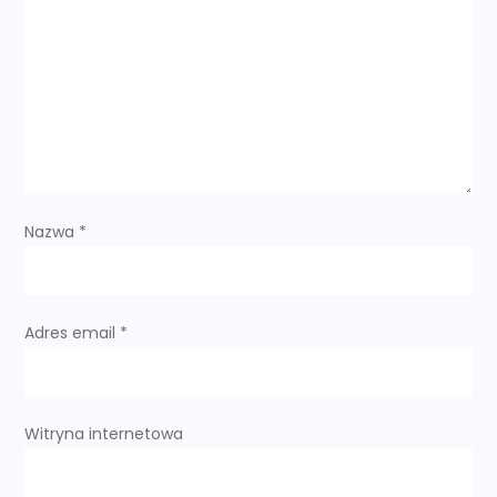
j
a
w
p
i
Nazwa
*
s
u
Adres email
*
Witryna internetowa